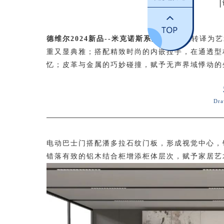
德维尔2024新品--米克诺斯系列
，将潮流转译为艺
重又显典雅；搭配精致时尚的内嵌拉手，在通透型
忆；皮革与金属的巧妙碰撞，赋予无声界域悸动的
Dra
电动巴士门搭配潘多拉石纹门板，形成视觉中心，
错落有致的铝木结合柜增添柜体层次，赋予家居艺