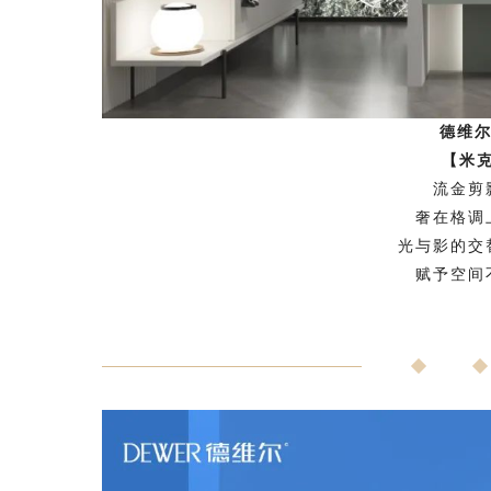
德维尔
【米
流金剪
奢在格调
光
与影的交
赋予空间