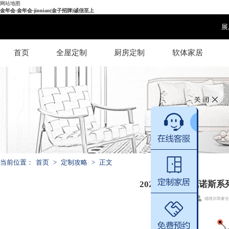
网站地图
金年会-金年会·jinnian(金子招牌)诚信至上
展
首页
全屋定制
厨房定制
软体家居
当前位置：
首页
>
定制攻略
>
正文
2024新品 | 米克诺
定制攻略
德维尔简奢