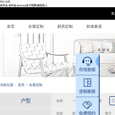
网站地图
金年会-金年会·jinnian(金子招牌)诚信至上
展
首页
全屋定制
厨房定制
软体家居
当前位置：
首页
>
全屋定制
户型
全部
一居室
二居室
三
全部
卧室
书房
客厅