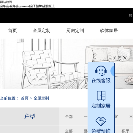
网站地图
金年会-金年会·jinnian(金子招牌)诚信至上
展
首页
全屋定制
厨房定制
软体家居
当前位置：
首页
>
全屋定制
户型
全部
一居室
二居室
三
全部
卧室
书房
客厅