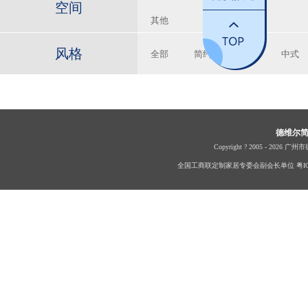
空间
其他
风格
全部
简约
现代
中式
德维尔
Copyright ? 2005 - 2026 广
全国工商联定制家居专委会副会长单位 粤ICP备